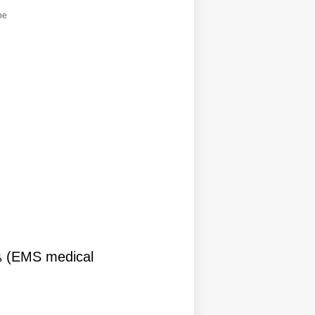
ne
น (EMS medical