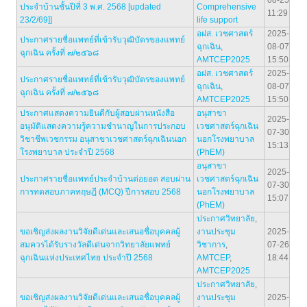
08-25
ประจำบ้านชั้นปีที่ 3 พ.ศ. 2568 [updated
Comprehensive
11:29
23/2/69]]
life support
อฝส. เวชศาสตร์
2025-
ประกาศรายชื่อแพทย์ที่เข้ารับวุฒิบัตรของแพทย์
ฉุกเฉิน
,
08-07
ฉุกเฉิน ครั้งที่ ๗/๒๕๖๘
AMTCEP2025
15:50
อฝส. เวชศาสตร์
2025-
ประกาศรายชื่อแพทย์ที่เข้ารับวุฒิบัตรของแพทย์
ฉุกเฉิน
,
08-07
ฉุกเฉิน ครั้งที่ ๗/๒๕๖๘
AMTCEP2025
15:50
ประกาศแสดงความยินดีกับผู้สอบผ่านหนังสือ
อนุสาขา
2025-
อนุมัติแสดงความรู้ความชำนาญในการประกอบ
เวชศาสตร์ฉุกเฉิน
07-30
วิชาชีพเวชกรรม อนุสาขาเวชศาสตร์ฉุกเฉินนอก
นอกโรงพยาบาล
15:13
โรงพยาบาล ประจำปี 2568
(PhEM)
อนุสาขา
2025-
ประกาศรายชื่อแพทย์ประจำบ้านต่อยอด สอบผ่าน
เวชศาสตร์ฉุกเฉิน
07-30
การทดสอบภาคทฤษฎี (MCQ) ปีการสอบ 2568
นอกโรงพยาบาล
15:07
(PhEM)
ประกาศวิทยาลัย
,
ขอเชิญส่งผลงานวิจัยดีเด่นและเสนอชื่อบุคคลผู้
งานประชุม
2025-
สมควรได้รับรางวัลดีเด่นจากวิทยาลัยแพทย์
วิชาการ
,
07-26
ฉุกเฉินแห่งประเทศไทย ประจำปี 2568
AMTCEP
,
18:44
AMTCEP2025
ประกาศวิทยาลัย
,
ขอเชิญส่งผลงานวิจัยดีเด่นและเสนอชื่อบุคคลผู้
งานประชุม
2025-