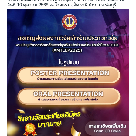
วันที่ 10 ตุลาคม 2568 ณ โรงแรมดุสิตธานี พัทยา จ.ชลบุรี