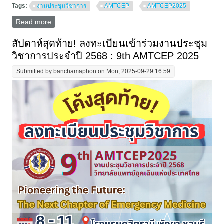
Tags:
งานประชุมวิชาการ
AMTCEP
AMTCEP2025
Read more
about ขอเชิญเข้าร่วมอบรมหลักสูตร “การลำเลียงผู้ป่วย
ฉุกเฉินวิกฤตระบบหัวใจ หลอดเลือด และทางเดินหายใจ:
Critical Care Patient Transport (Cardiorespiratory
สัปดาห์สุดท้าย! ลงทะเบียนเข้าร่วมงานประชุม
Module)”
วิชาการประจำปี 2568 : 9th AMTCEP 2025
Submitted by
banchamaphon
on Mon, 2025-09-29 16:59