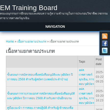
Skip to main content
EM Training Board
คณะอนุกรรมการฝึกอบรมและสอบความรู้ความชำนาญในการประกอบวิชาชีพเวชกรรม
สาขาเวชศาสตร์ฉุกเฉิน
NAVIGATION
You are here
Home
»
เนื้อหาแยกตามประเภท
» เนื้อหาแยกตามประเภท
เนื้อหาแยกตามประเภท
Post
Tags
date
อฝส.
2025-
ขั้นตอนการสมัครสอบเพื่อหนังสืออนุมัติและวุฒิบัตร ปี
เวชศาสตร์
03-22
การสอบ 2568 สำหรับผู้สมัคร (แพทย์ประจำบ้าน)
ฉุกเฉิน
,
การ
09:25
สอบวุฒิบัตร
อฝส.
2025-
ขั้นตอนการรวบรวมเอกสารสมัครสอบเพื่อหนังสืออนุมัติ
เวชศาสตร์
03-20
และวุฒิบัตร ปีการสอบ 2568 สำหรับสถาบันฝึกอบรม
ฉุกเฉิน
,
การ
16:23
สอบวุฒิบัตร
คู่มือแนะนำ การสอบ ภาคปฏิบัติ สําหรับผู้เข้าสอบเพื่อ