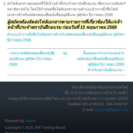
ส่งไฟล์เอกสารคุณสมบัติให้เจ้าหน้าที่ประจำสถาบันฝึกอบรม เพื่อรวบรวมจัดส่งวิ
ทยาลัยฯ ต่อไป โดยให้กำหนดชื่อไฟล์เอกสารตามคำแนะนำการตั้งชื่อไฟล์
เอกสารสำหรับสมัครสอบเพื่อหนังสืออนุมัติและวุฒิบัตร ปีการสอบ 2568
ผู้สมัครต้องจัดส่งไฟล์เอกสารตามรายการที่เกี่ยวข้องให้แก่เจ้า
หน้าที่ประจำสถาบันฝึกอบรม ก่อนวันที่ 15 พฤษภาคม 2568
คำแนะนำการตั้งชื่อไฟล์เอกสารสำหรับสมัครสอบเพื่อหนังสืออนุมัติและวุฒิบัตร
ปีการสอบ 2568
‹ ประกาศสมัครสอบเพื่อหนังสือ
up
ขั้นตอนการรวบรวมเอกสาร
อนุมัติและวุฒิบัตร ปีการสอบ
สมัครสอบเพื่อหนังสืออนุมัติและ
2568
วุฒิบัตร ปีการสอบ 2568
สำหรับสถาบันฝึกอบรม ›
วิทยาลัยแพทย์ฉุกเฉินแห่งประเทศไทย
ชั้น 12 อาคารเฉลิมพระบารมี 50 ปี เลขที่ 2
ซอยศูนย์วิจัย ถนนเพชรบุรีตัดใหม่ แขวงบางกะปิ เขตห้วยขวาง กรุงเทพฯ 10310
โทรศัพท์ 065-4786324 , 094-9396767
E-mail:
tcep.tmc@gmail.com
Powered by
Drupal
Copyright © 2026, EM Training Board