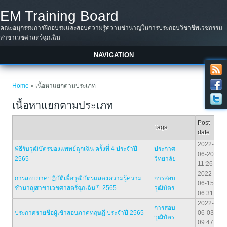
Skip to main content
EM Training Board
คณะอนุกรรมการฝึกอบรมและสอบความรู้ความชำนาญในการประกอบวิชาชีพเวชกรรม
สาขาเวชศาสตร์ฉุกเฉิน
NAVIGATION
You are here
Home
» เนื้อหาแยกตามประเภท
เนื้อหาแยกตามประเภท
Post
Tags
date
2022-
พิธีรับวุฒิบัตรของแพทย์ฉุกเฉิน ครั้งที่ 4 ประจำปี
ประกาศ
06-20
2565
วิทยาลัย
11:26
2022-
การสอบภาคปฏิบัติเพื่อวุฒิบัตรแสดงความรู้ความ
การสอบ
06-15
ชำนาญสาขาเวชศาสตร์ฉุกเฉิน ปี 2565
วุฒิบัตร
06:31
2022-
การสอบ
ประกาศรายชื่อผู้เข้าสอบภาคทฤษฎี ประจำปี 2565
06-03
วุฒิบัตร
09:47