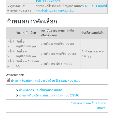
เว็บไซต์แพทยสภา
๑ ตุลาคม - ๕
บันทึก แก้ไขเพิ่มเติมข้อมูลการสมัครที่
ระบบสมัครแพทย์
พฤศจิกายน ๒๕๖๖
ประจำบ้านเวชศาสตร์ฉุกเฉิน
กำหนดการคัดเลือก
สถาบันรายงานผลการคัด
วันสอบคัดเลือก
วันเลือกรอบถัดไป
เลือกให้วฉท.
ครั้งที่
วันที่ ๖
ภายใน ๘ พฤศจิกายน ๖๖
๑
พฤศจิกายน ๖๖
ครั้งที่
วันที่ ๑๓
วันที่ ๒๗ พ.ย. – ๑
ภายใน ๑๕ พฤศจิกายน ๖๖
๒
พฤศจิกายน ๖๖
ธ.ค. ๖๖
ครั้งที่
วันที่ ๑๓ ธันวาคม
ภายใน ๑๕ ธันวาคม ๖๖
๓
๖๖
Attachment:
ประกาศรับสมัครแพทย์ประจำบ้าน ปี ๒๕๖๗ รอบ ๑.pdf
กำหนดการ และขั้นตอนการสมัคร
ประกาศรับสมัครแพทย์ประจำบ้าน รอบ 2/2567
กำหนดการ และขั้นตอนการ
สมัคร ›