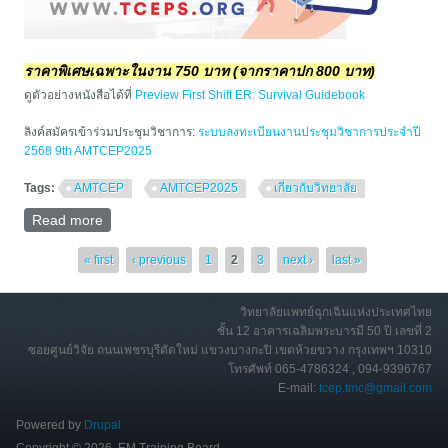
ราคาพิเศษเฉพาะในงาน 750 บาท (จากราคาปก 800 บาท)
ดูตัวอย่างหนังสือได้ที่
Preview First Shift ER: Survival Guidebook
ลิงค์สมัครเข้าร่วมประชุมวิชาการ:
ระบบลงทะเบียนงานประชุมวิชาการประจำปี
2568 9th AMTCEP2025
Tags:
AMTCEP
AMTCEP2025
เกี่ยวกับวิทยาลัย
Read more
about เปิดวางจำหน่ายครั้งแรก! First Shift ER: Survival
Guidebook ที่งาน AMTCEP2025
Pages
« first
‹ previous
1
2
3
next ›
last »
วิทยาลัยแพทย์ฉุกเฉินแห่งประเทศไทย
ชั้น 12 อาคารเฉลิมพระบารมี 50 ปี เลขที่ 2
ซอยศูนย์วิจัย ถนนเพชรบุรีตัดใหม่ แขวงบางกะปิ เขตห้วยขวาง กรุงเทพฯ 10310
โทรศัพท์ 065-4786324 , 094-9396767
E-mail:
tcep.tmc@gmail.com
Powered by
Drupal
Copyright © 2026, EM Training Board