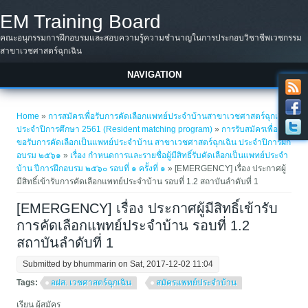
Skip to main content
EM Training Board
คณะอนุกรรมการฝึกอบรมและสอบความรู้ความชำนาญในการประกอบวิชาชีพเวชกรรม
สาขาเวชศาสตร์ฉุกเฉิน
NAVIGATION
You are here
Home
»
การสมัครเพื่อรับการคัดเลือกแพทย์ประจำบ้านสาขาเวชศาสตร์ฉุกเฉิน
ประจำปีการศึกษา 2561 (Resident matching program)
»
การรับสมัครเพื่อ
ขอรับการคัดเลือกเป็นแพทย์ประจำบ้าน สาขาเวชศาสตร์ฉุกเฉิน ประจำปีการฝึก
อบรม ๒๕๖๑
»
เรื่อง กำหนดการและรายชื่อผู้มีสิทธิ์รับคัดเลือกเป็นแพทย์ประจำ
บ้าน ปีการฝึกอบรม ๒๕๖๐ รอบที่ ๑ ครั้งที่ ๑
» [EMERGENCY] เรื่อง ประกาศผู้
มีสิทธิ์เข้ารับการคัดเลือกแพทย์ประจำบ้าน รอบที่ 1.2 สถาบันลำดับที่ 1
[EMERGENCY] เรื่อง ประกาศผู้มีสิทธิ์เข้ารับ
การคัดเลือกแพทย์ประจำบ้าน รอบที่ 1.2
สถาบันลำดับที่ 1
Submitted by
bhummarin
on Sat, 2017-12-02 11:04
Tags:
อฝส. เวชศาสตร์ฉุกเฉิน
สมัครแพทย์ประจำบ้าน
เรียน ผู้สมัคร