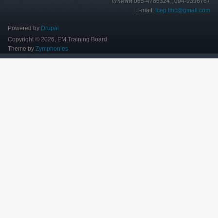
โทรศัพท์ 065-4786324 , 094-9396767
E-mail:
tcep.tmc@gmail.com
Powered by
Drupal
Copyright © 2026, EM Training Board
Theme by
Zymphonies