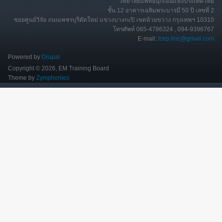
วิทยาลัยแพทย์ฉุกเฉินแห่งประเทศไทย
ชั้น 12 อาคารเฉลิมพระบารมี 50 ปี เลขที่ 2
ซอยศูนย์วิจัย ถนนเพชรบุรีตัดใหม่ แขวงบางกะปิ เขตห้วยขวาง กรุงเทพฯ 10310
โทรศัพท์ 065-4786324 , 094-9396767
E-mail:
tcep.tmc@gmail.com
Powered by
Drupal
Copyright © 2026, EM Training Board
Theme by
Zymphonies