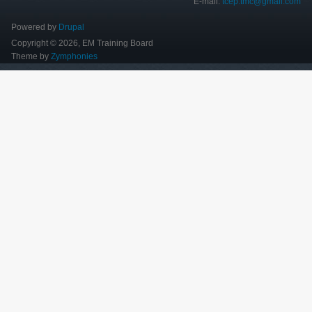
E-mail:
tcep.tmc@gmail.com
Powered by
Drupal
Copyright © 2026, EM Training Board
Theme by
Zymphonies