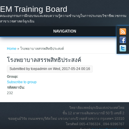
Skip to main content
EM Training Board
คณะอนุกรรมการฝึกอบรมและสอบความรู้ความชำนาญในการประกอบวิชาชีพเวชกรรม
สาขาเวชศาสตร์ฉุกเฉิน
NAVIGATION
You are here
Home
» โรงพยาบาลสรรพสิทธิประสงค์
โรงพยาบาลสรรพสิทธิประสงค์
Submitted by
tcepadmin
on Wed, 2017-05-24 00:16
Group:
Subscribe to group
รหัสสถาบัน:
232
วิทยาลัยแพทย์ฉุกเฉินแห่งประเทศไทย
ชั้น 12 อาคารเฉลิมพระบารมี 50 ปี เลขที่ 2
ซอยศูนย์วิจัย ถนนเพชรบุรีตัดใหม่ แขวงบางกะปิ เขตห้วยขวาง กรุงเทพฯ 10310
โทรศัพท์ 065-4786324 , 094-9396767