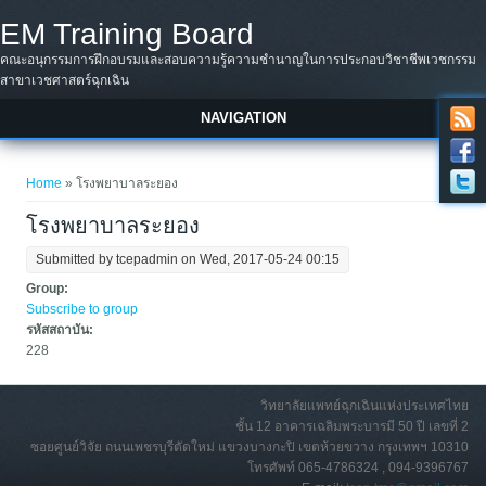
Skip to main content
EM Training Board
คณะอนุกรรมการฝึกอบรมและสอบความรู้ความชำนาญในการประกอบวิชาชีพเวชกรรม
สาขาเวชศาสตร์ฉุกเฉิน
NAVIGATION
You are here
Home
» โรงพยาบาลระยอง
โรงพยาบาลระยอง
Submitted by
tcepadmin
on Wed, 2017-05-24 00:15
Group:
Subscribe to group
รหัสสถาบัน:
228
วิทยาลัยแพทย์ฉุกเฉินแห่งประเทศไทย
ชั้น 12 อาคารเฉลิมพระบารมี 50 ปี เลขที่ 2
ซอยศูนย์วิจัย ถนนเพชรบุรีตัดใหม่ แขวงบางกะปิ เขตห้วยขวาง กรุงเทพฯ 10310
โทรศัพท์ 065-4786324 , 094-9396767