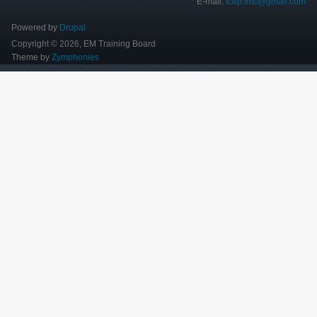
E-mail:
tcep.tmc@gmail.com
Powered by
Drupal
Copyright © 2026, EM Training Board
Theme by
Zymphonies