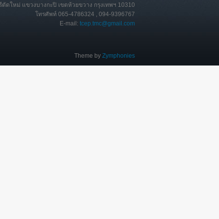
ุรีตัดใหม่ แขวงบางกะปิ เขตห้วยขวาง กรุงเทพฯ 10310
โทรศัพท์ 065-4786324 , 094-9396767
E-mail:
tcep.tmc@gmail.com
Theme by
Zymphonies