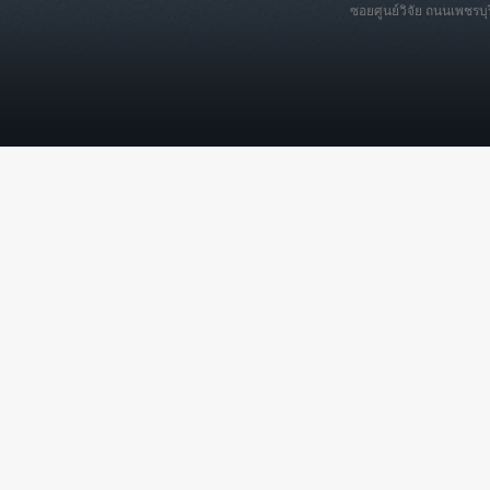
ซอยศูนย์วิจัย ถนนเพชรบ