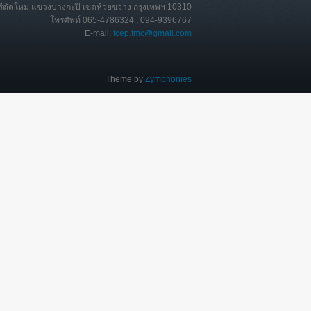
ุรีตัดใหม่ แขวงบางกะปิ เขตห้วยขวาง กรุงเทพฯ 10310
โทรศัพท์ 065-4786324 , 094-9396767
E-mail:
tcep.tmc@gmail.com
Theme by
Zymphonies