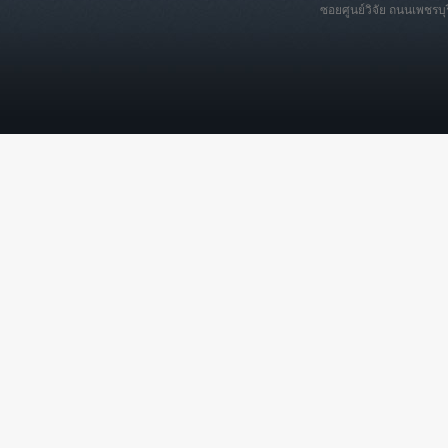
ซอยศูนย์วิจัย ถนนเพชรบ