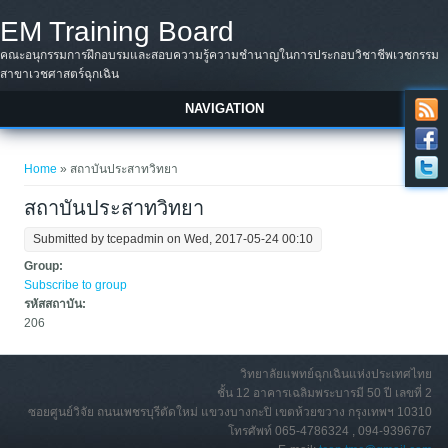
Skip to main content
EM Training Board
คณะอนุกรรมการฝึกอบรมและสอบความรู้ความชำนาญในการประกอบวิชาชีพเวชกรรม
สาขาเวชศาสตร์ฉุกเฉิน
NAVIGATION
You are here
Home
» สถาบันประสาทวิทยา
สถาบันประสาทวิทยา
Submitted by
tcepadmin
on Wed, 2017-05-24 00:10
Group:
Subscribe to group
รหัสสถาบัน:
206
วิทยาลัยแพทย์ฉุกเฉินแห่งประเทศไทย
ชั้น 12 อาคารเฉลิมพระบารมี 50 ปี เลขที่ 2
ซอยศูนย์วิจัย ถนนเพชรบุรีตัดใหม่ แขวงบางกะปิ เขตห้วยขวาง กรุงเทพฯ 10310
โทรศัพท์ 065-4786324 , 094-9396767