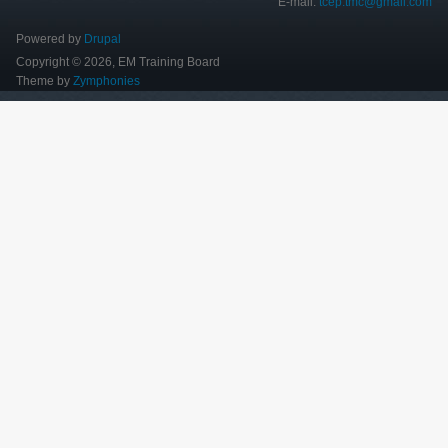
E-mail:
tcep.tmc@gmail.com
Powered by
Drupal
Copyright © 2026, EM Training Board
Theme by
Zymphonies