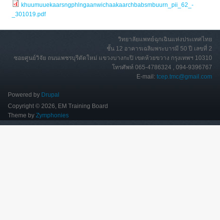
khuumuuekaarsngphlngaanwichaakaarchbabsmbuurn_pii_62_-
_301019.pdf
วิทยาลัยแพทย์ฉุกเฉินแห่งประเทศไทย
ชั้น 12 อาคารเฉลิมพระบารมี 50 ปี เลขที่ 2
ซอยศูนย์วิจัย ถนนเพชรบุรีตัดใหม่ แขวงบางกะปิ เขตห้วยขวาง กรุงเทพฯ 10310
โทรศัพท์ 065-4786324 , 094-9396767
E-mail:
tcep.tmc@gmail.com
Powered by
Drupal
Copyright © 2026, EM Training Board
Theme by
Zymphonies