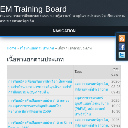
Skip to main content
EM Training Board
คณะอนุกรรมการฝึกอบรมและสอบความรู้ความชำนาญในการประกอบวิชาชีพเวชกรรม
สาขาเวชศาสตร์ฉุกเฉิน
NAVIGATION
You are here
Home
»
เนื้อหาแยกตามประเภท
» เนื้อหาแยกตามประเภท
เนื้อหาแยกตามประเภท
Post
Tags
date
การรับสมัครเพื่อขอรับการคัดเลือกเป็นแพทย์
2026-
อฝส. เวชศาสตร์ฉุกเฉิน
,
ประจําบ้าน สาขาเวชศาสตร์ฉุกเฉิน ประจําปี
03-25
สมัครแพทย์ประจำบ้าน
การฝึกอบรม ๒๕๖๙ รอบที่ ๒
09:42
อนุสาขาเวชศาสตร์
การรับสมัครคัดเลือกแพทย์ประจำบ้านต่อย
2025-
ฉุกเฉินนอกโรงพยาบาล
อดอนุสาขาการแพทย์ฉุกเฉินนอกโรง
10-02
(PhEM)
,
สมัครแพทย์
พยาบาล ปีการฝึกอบรม 2569
16:36
ประจำบ้าน
อฝส. เวชศาสตร์ฉุกเฉิน
,
2025-
การรับสมัครคัดเลือกแพทย์ประจำบ้าน ปีการ
สมัครแพทย์ประจำบ้าน
,
09-22