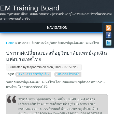
Skip to main content
EM Training Board
คณะอนุกรรมการฝึกอบรมและสอบความรู้ความชำนาญในการประกอบวิชาชีพเวชกรรม
สาขาเวชศาสตร์ฉุกเฉิน
NAVIGATION
You are here
Home
» ประกาศเปลี่ยนแปลงที่อยู่วิทยาลัยแพทย์ฉุกเฉินแห่งประเทศไทย
ประกาศเปลี่ยนแปลงที่อยู่วิทยาลัยแพทย์ฉุกเฉิน
แห่งประเทศไทย
Submitted by
tcepadmin
on Mon, 2021-03-15 09:35
Tags:
อฝส. เวชศาสตร์ฉุกเฉิน
ประกาศวิทยาลัย
วิทยาลัยแพทย์ฉุกเฉินแห่งประเทศไทย ได้เปลี่ยนแปลงที่อยู่ที่ทำการสำนักงาน
แห่งใหม่ โดยสามารถติดต่อได้ที่
วิทยาลัยแพทย์ฉุกเฉินแห่งประเทศไทย 88/40 หมู่ที่ 4 อาคาร
เฉลิมพระเกียรติพระบาทสมเด็จพระเจ้าอยู่หัว 84 พรรษา ซอย
สาธารณสุขซอย 6 ถนนติวานนท์ ตำบลตลาดขวัญ อำเภอเมือง
จังหวัดนนทบุรี 11000 โทรศัพท์ 065-4786324 , 094-9396767 E-