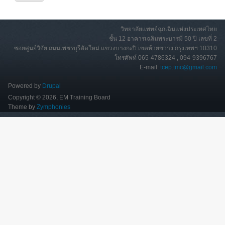
วิทยาลัยแพทย์ฉุกเฉินแห่งประเทศไทย
ชั้น 12 อาคารเฉลิมพระบารมี 50 ปี เลขที่ 2
ซอยศูนย์วิจัย ถนนเพชรบุรีตัดใหม่ แขวงบางกะปิ เขตห้วยขวาง กรุงเทพฯ 10310
โทรศัพท์ 065-4786324 , 094-9396767
E-mail:
tcep.tmc@gmail.com
Powered by
Drupal
Copyright © 2026, EM Training Board
Theme by
Zymphonies