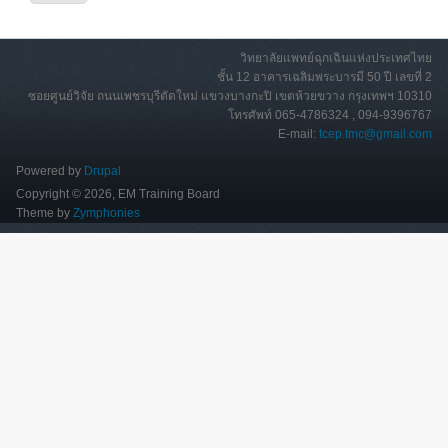
วิทยาลัยแพทย์ฉุกเฉินแห่งประเทศไทย
ชั้น 12 อาคารเฉลิมพระบารมี 50 ปี เลขที่ 2
ซอยศูนย์วิจัย ถนนเพชรบุรีตัดใหม่ แขวงบางกะปิ เขตห้วยขวาง กรุงเทพฯ 10310
โทรศัพท์ 065-4786324 , 094-9396767
E-mail:
tcep.tmc@gmail.com
Powered by
Drupal
Copyright © 2026, EM Training Board
Theme by
Zymphonies