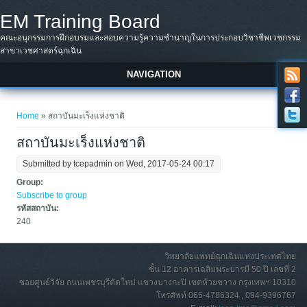
Skip to main content
EM Training Board
คณะอนุกรรมการฝึกอบรมและสอบความรู้ความชำนาญในการประกอบวิชาชีพเวชกรรม
สาขาเวชศาสตร์ฉุกเฉิน
NAVIGATION
You are here
Home
» สถาบันมะเร็งแห่งชาติ
สถาบันมะเร็งแห่งชาติ
Submitted by
tcepadmin
on Wed, 2017-05-24 00:17
Group:
Subscribe to group
รหัสสถาบัน:
240
วิทยาลัยแพทย์ฉุกเฉินแห่งประเทศไทย
ชั้น 12 อาคารเฉลิมพระบารมี 50 ปี เลขที่ 2
ซอยศูนย์วิจัย ถนนเพชรบุรีตัดใหม่ แขวงบางกะปิ เขตห้วยขวาง กรุงเทพฯ 10310
โทรศัพท์ 065-4786324 , 094-9396767