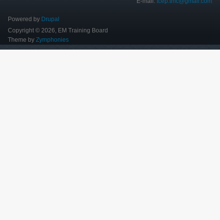
E-mail:
tcep.tmc@gmail.com
Powered by
Drupal
Copyright © 2026, EM Training Board
Theme by
Zymphonies