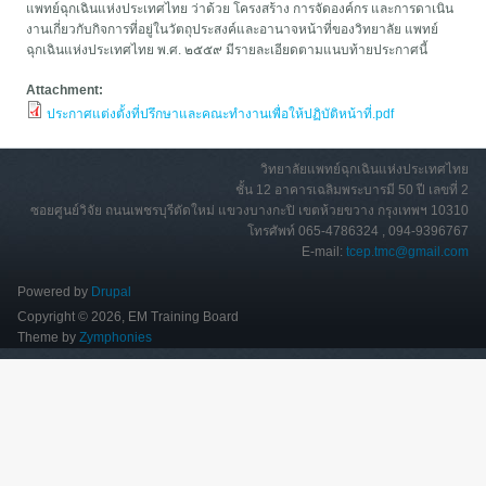
แพทย์ฉุกเฉินแห่งประเทศไทย ว่าด้วย โครงสร้าง การจัดองค์กร และการดาเนิน
งานเกี่ยวกับกิจการที่อยู่ในวัตถุประสงค์และอานาจหน้าที่ของวิทยาลัย แพทย์
ฉุกเฉินแห่งประเทศไทย พ.ศ. ๒๕๕๙ มีรายละเอียดตามแนบท้ายประกาศนี้
Attachment:
ประกาศแต่งตั้งที่ปรึกษาและคณะทำงานเพื่อให้ปฏิบัติหน้าที่.pdf
วิทยาลัยแพทย์ฉุกเฉินแห่งประเทศไทย
ชั้น 12 อาคารเฉลิมพระบารมี 50 ปี เลขที่ 2
ซอยศูนย์วิจัย ถนนเพชรบุรีตัดใหม่ แขวงบางกะปิ เขตห้วยขวาง กรุงเทพฯ 10310
โทรศัพท์ 065-4786324 , 094-9396767
E-mail:
tcep.tmc@gmail.com
Powered by
Drupal
Copyright © 2026, EM Training Board
Theme by
Zymphonies