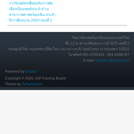
การรับสมัครเพื่อขอรับการคัด
เลือกเป็นแพทย์ประจำบ้าน
สาขาเวชศาสตร์ฉุกเฉิน ประจำ
ปีการฝึกอบรม 2563 รอบที่ 2
วิทยาลัยแพทย์ฉุกเฉินแห่งประเทศไทย
ชั้น 12 อาคารเฉลิมพระบารมี 50 ปี เลขที่ 2
ซอยศูนย์วิจัย ถนนเพชรบุรีตัดใหม่ แขวงบางกะปิ เขตห้วยขวาง กรุงเทพฯ 10310
โทรศัพท์ 065-4786324 , 094-9396767
E-mail:
tcep.tmc@gmail.com
Powered by
Drupal
Copyright © 2026, EM Training Board
Theme by
Zymphonies