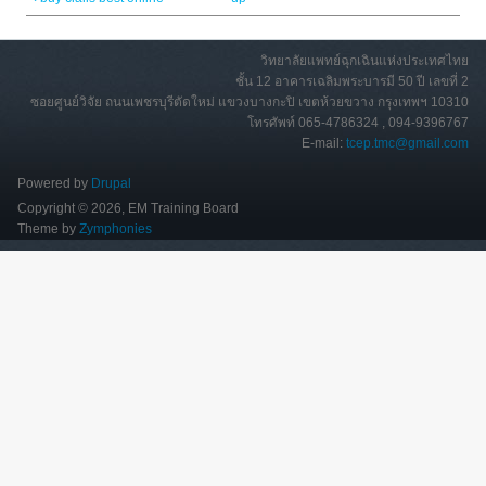
วิทยาลัยแพทย์ฉุกเฉินแห่งประเทศไทย
ชั้น 12 อาคารเฉลิมพระบารมี 50 ปี เลขที่ 2
ซอยศูนย์วิจัย ถนนเพชรบุรีตัดใหม่ แขวงบางกะปิ เขตห้วยขวาง กรุงเทพฯ 10310
โทรศัพท์ 065-4786324 , 094-9396767
E-mail:
tcep.tmc@gmail.com
Powered by
Drupal
Copyright © 2026, EM Training Board
Theme by
Zymphonies