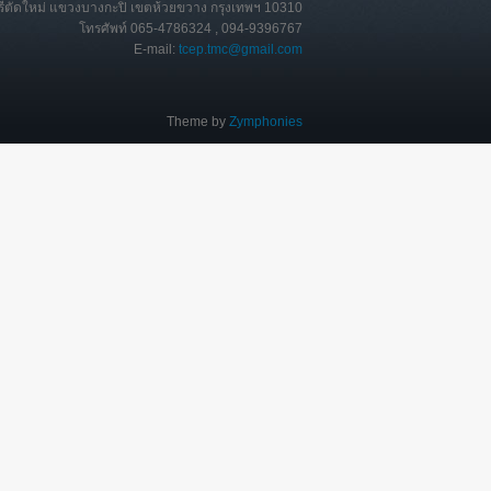
ุรีตัดใหม่ แขวงบางกะปิ เขตห้วยขวาง กรุงเทพฯ 10310
โทรศัพท์ 065-4786324 , 094-9396767
E-mail:
tcep.tmc@gmail.com
Theme by
Zymphonies